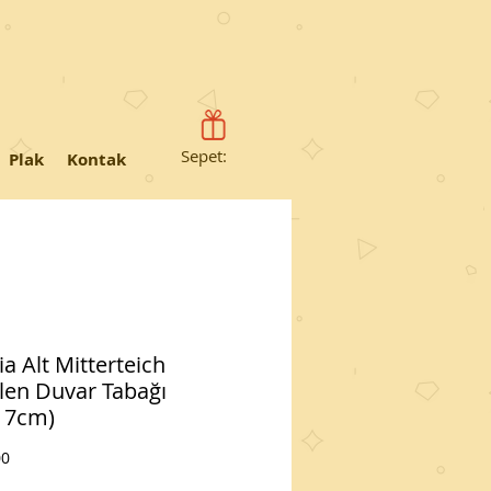
Sepet:
Plak
Kontak
a Alt Mitterteich
len Duvar Tabağı
17cm)
Fiyat
00