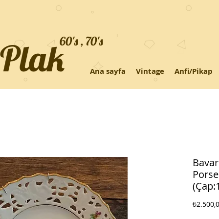
60's , 70's
+Plak
Ana sayfa
Vintage
Anfi/Pikap
Bavari
Porse
(Çap:
₺2.500,