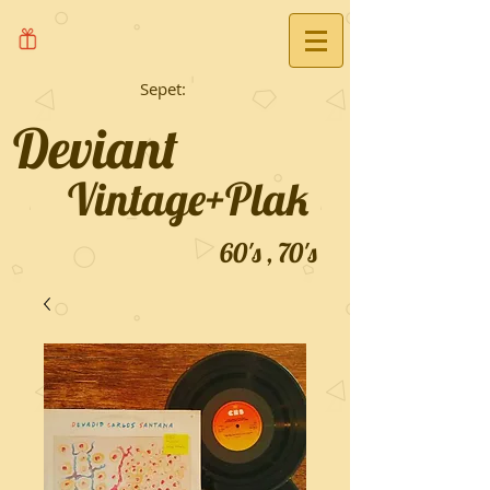
Sepet:
Deviant
Vintage+Plak
60's , 70's