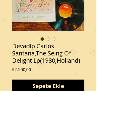
Devadip Carlos
Santana,The Seıng Of
Delıght Lp(1980,Holland)
Fiyat
₺2.500,00
Sepete Ekle
Kondisyon 10 üzerinden 9/9
Albüm Zurich den alındı
Bizi