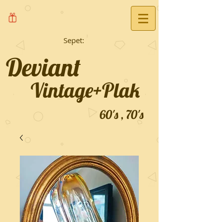
Sepet:
Deviant
Vintage+Plak
60's , 70's