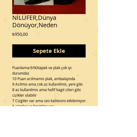
NİLÜFER,Dünya
Dönüyor,Neden
Fiyat
₺950,00
Sepete Ekle
Puanlama:9/9(Kapak ve plak çok iyi 
durumda)
10 Puan acilmamis plak, ambalajinda
9 Acilmis ama cok az kullanilmis, yeni gibi
8 az kullanilmis ama hafif kagit izleri gibi 
cizikler olabilir
7 Cizgiler var ama ses kalitesini etkilemiyor
6 cizgiler ve hisirtilar var
Details
A:Dünya Dönüyor