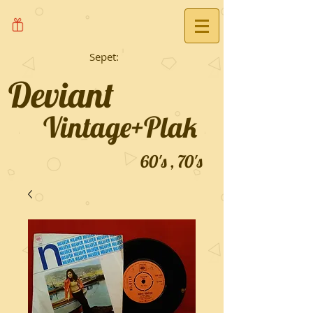
Sepet:
Deviant
Vintage+Plak
60's , 70's