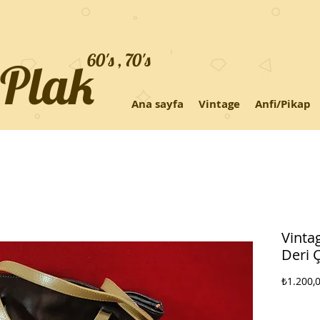
60's , 70's
+Plak
Ana sayfa
Vintage
Anfi/Pikap
Vinta
Deri 
₺1.200,