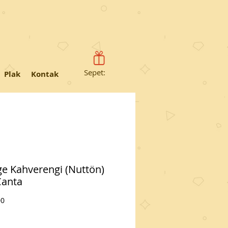
Sepet:
Plak
Kontak
ge Kahverengi (Nuttön)
Çanta
Fiyat
00