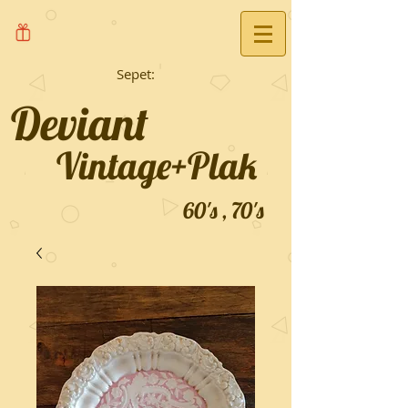
Sepet:
Deviant
Vintage+Plak
60's , 70's