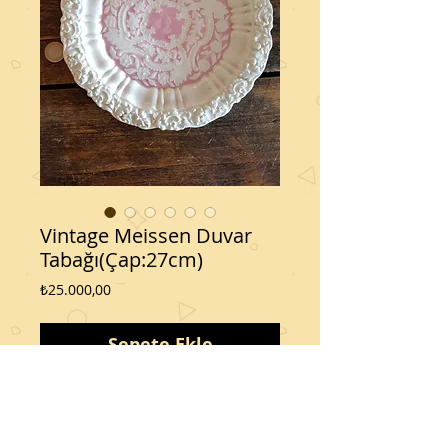
Vintage Meissen Duvar
Tabağı(Çap:27cm)
Fiyat
₺25.000,00
Sepete Ekle
26cm#deviantvintage#ankara#vintage#el
yapmı#maissen#antika