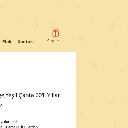
Sepet:
Plak
Kontak
e,Yeşil Çanta 60'lı Yıllar
Fiyat
00
iyi durumda.
şil  Çanta 60'lı Yıllardan.