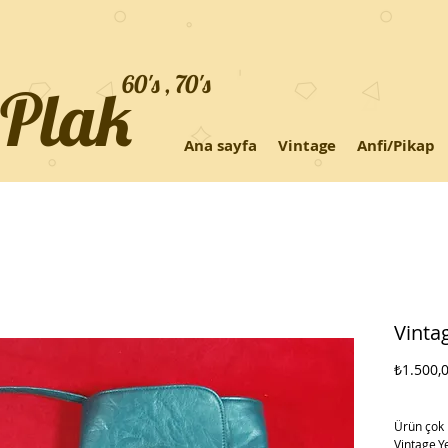
60's , 70's
+Plak
Ana sayfa
Vintage
Anfi/Pikap
Vintag
₺1.500,
Ürün çok 
Vintage,Ye