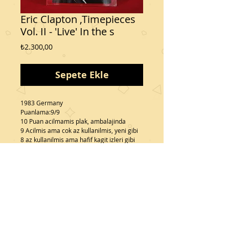
Eric Clapton ,Timepieces
Vol. II - 'Live' In the s
Fiyat
₺2.300,00
Sepete Ekle
1983 Germany
Puanlama:9/9
10 Puan acilmamis plak, ambalajinda
9 Acilmis ama cok az kullanilmis, yeni gibi
8 az kullanilmis ama hafif kagit izleri gibi 
cizikler olabilir
7 Cizgiler var ama ses kalitesini etkilemiyor
6 cizgiler ve hisirtilar var
Bizi
Izleyin