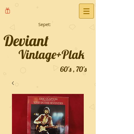
Sepet:
Deviant
Vintage+Plak
60's , 70's