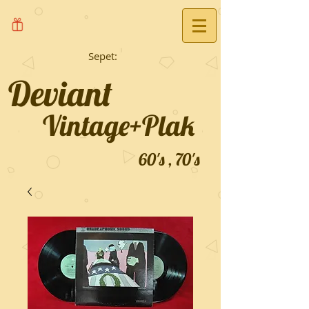
Sepet:
Deviant
Vintage+Plak
60's , 70's