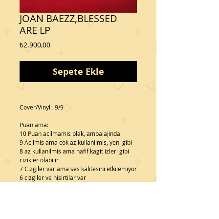
JOAN BAEZZ,BLESSED
ARE LP
Fiyat
₺2.900,00
Sepete Ekle
Cover/Vinyl:  9/9
Puanlama:
10 Puan acilmamis plak, ambalajinda
9 Acilmis ama cok az kullanilmis, yeni gibi
8 az kullanilmis ama hafif kagit izleri gibi 
cizikler olabilir
7 Cizgiler var ama ses kalitesini etkilemiyor
6 cizgiler ve hisirtilar var
*Aldığınız her ürün fatura ile gönderilir
Details