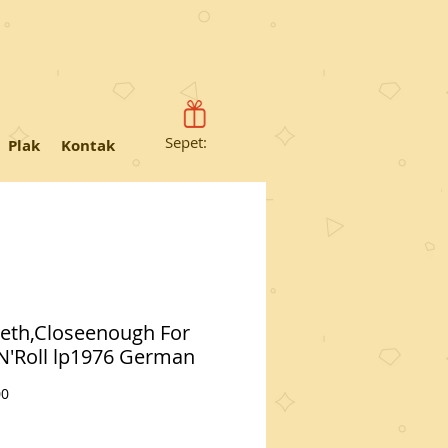
Sepet:
Plak
Kontak
eth,Closeenough For
N'Roll lp1976 German
Fiyat
00