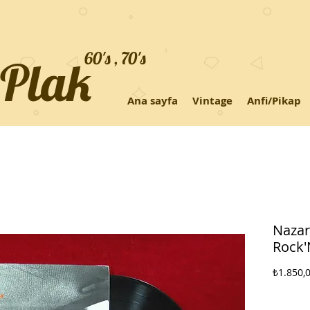
60's , 70's
+Plak
Ana sayfa
Vintage
Anfi/Pikap
Nazar
Rock'
₺1.850,