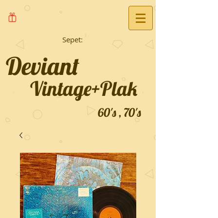
Sepet:
Deviant
Vintage+Plak
60's , 70's