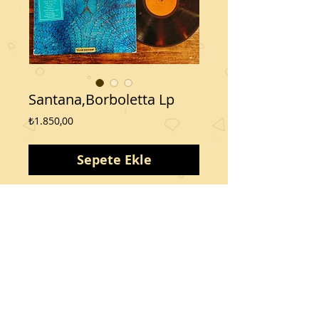
Santana,Borboletta Lp
Fiyat
₺1.850,00
Sepete Ekle
Kondisyon 10 üzerinden 9/9
Albüm Zurich den alındı
Bizi
Izleyin