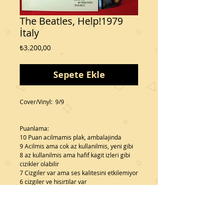
The Beatles, Help!1979
İtaly
Fiyat
₺3.200,00
Sepete Ekle
Cover/Vinyl:  9/9
Puanlama:
10 Puan acilmamis plak, ambalajinda
9 Acilmis ama cok az kullanilmis, yeni gibi
8 az kullanilmis ama hafif kagit izleri gibi 
cizikler olabilir
7 Cizgiler var ama ses kalitesini etkilemiyor
6 cizgiler ve hisirtilar var
*Aldığınız her ürün fatura ile gönderilir
Details