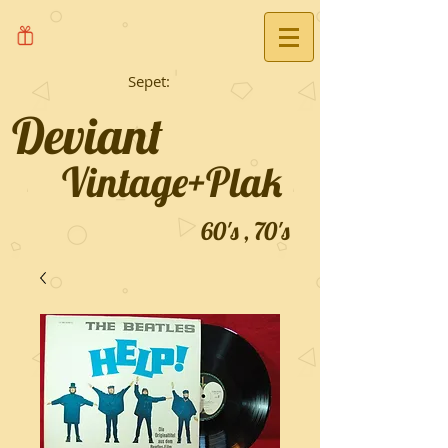
Sepet:
Deviant
Vintage+Plak
60's , 70's