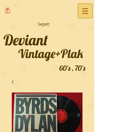
Sepet:
Deviant
Vintage+Plak
60's , 70's