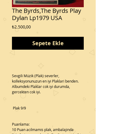
The Byrds,The Byrds Play
Dylan Lp1979 USA
Fiyat
₺2.500,00
Sepete Ekle
Sevgili Müzik (Plak) severler, 
kolleksyonunuzun en iyi Plaklari benden.
Albumdeki Plaklar cok iyi durumda, 
gercekten cok iyi.
 Plak 9/9
Puanlama:
10 Puan acilmamis plak, ambalajinda