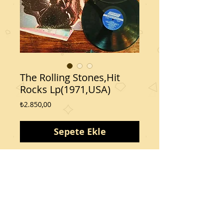
The Rolling Stones,Hit
Rocks Lp(1971,USA)
Fiyat
₺2.850,00
Sepete Ekle
Kondisyon 10 üzerinden:
Kapak:8
Plak:9
Bizi