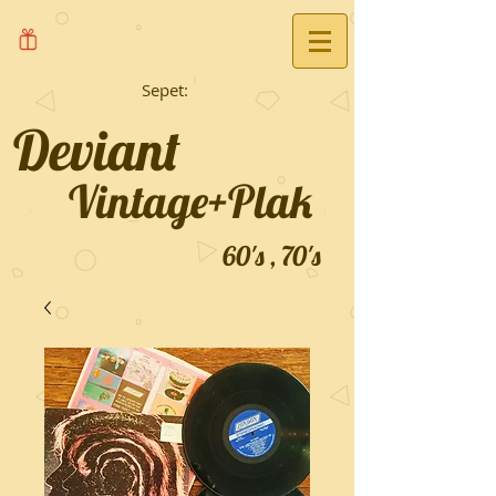
Sepet:
Deviant
Vintage+Plak
60's , 70's